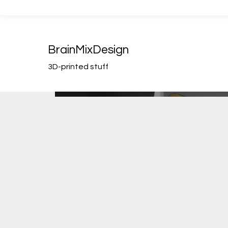
BrainMixDesign
3D-printed stuff